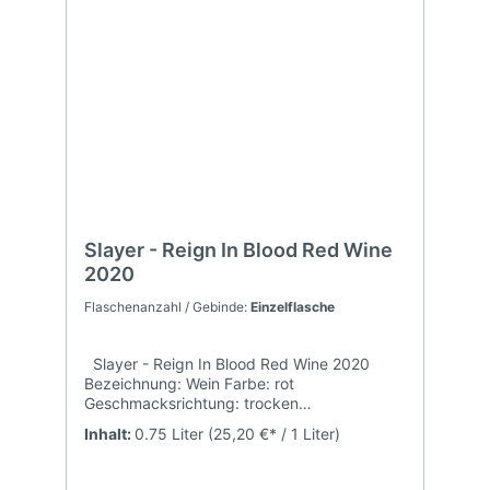
Slayer - Reign In Blood Red Wine
2020
Flaschenanzahl / Gebinde:
Einzelflasche
Slayer - Reign In Blood Red Wine 2020
Bezeichnung: Wein Farbe: rot
Geschmacksrichtung: trocken
Jahrgang: 2020 Rebsorte: Cabernet
Inhalt:
0.75 Liter
(25,20 €* / 1 Liter)
Sauvignon Herkunftsland: USA
Region: Kalifornien Alkohol: 12,5 % vol.
Füllmenge: 750 ml Allergenhinweis: enthält