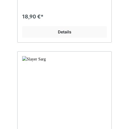
Sulfite! Weingut/Abfüller/Verantwortlicher
Lebensmittelunternehmer: Export-Union
International Wines GmbH, 55232 Alzey,
18,90 €*
Germany Charakteristik/Über diesen Wein:
Besticht mit einem Bouquet aus schwarzen
Früchten. Am Gaumen würzige Noten und
Details
feine Anklänge von Vanille, was auf eine
gekonnten Ausbau in Barrique-Fässern
schließen lässt. Empfehlung: Genießen Sie
den Cabernet Sauvignon mit gutem Essen
und netten Freunden. Dazu ideal passend:
Thrash-Metal. Optimale Trinktemperatur:
16 -18 ° C