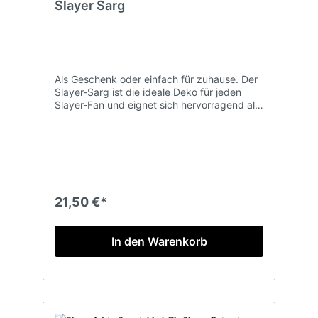
Slayer Sarg
Als Geschenk oder einfach für zuhause. Der
Slayer-Sarg ist die ideale Deko für jeden
Slayer-Fan und eignet sich hervorragend als
Geschenk-Box mit einer Flasche Slayer
Wein. Die Box besteht aus einem
hochwertig, mit partieller UV-Lackierung
bedrucktem Karton. Verpackungseinheit: 1
Slayer Wein Sarg (Präsente-Box) Achtung:
Keine Flasche enthalten!
21,50 €*
In den Warenkorb