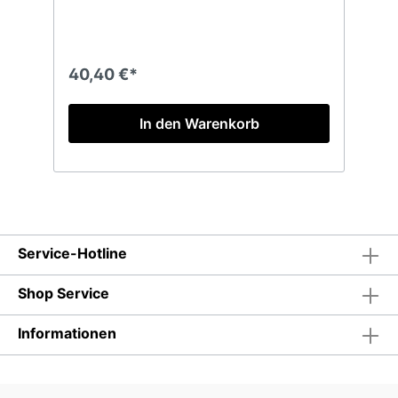
Verpackungseinheit: 1 Slayer Wein
Sarg (Präsente-Box) & 1 Flasche Slayer
Reign in Blood Red Slayer - Reign In Blood
Red Wine 2019 Bezeichnung: Wein
Farbe: rot Geschmacksrichtung: trocken
40,40 €*
Jahrgang: 2019Rebsorte: Cabernet
SauvignonHerkunftsland: USARegion: Kalifor
nienAlkohol: 12,5 % vol. Füllmenge: 750 ml
In den Warenkorb
Allergenhinweis: enthält
Sulfite! Weingut/Abfüller/Verantwortlicher
Lebensmittelunternehmer: Export-Union
International Wines GmbH, 55232 Alzey,
Germany Charakteristik/Über diesen
Wein:Besticht mit einem Bouquet aus
schwarzen Früchten. Am Gaumen würzige
Noten und feine Anklänge von Vanille, was
Service-Hotline
auf eine gekonnten Ausbau in Barrique-
Fässern schließen lässt.
Empfehlung: Genießen Sie den Cabernet
Shop Service
Sauvignon mit gutem Essen und netten
Freunden. Dazu ideal passend: Thrash-
Informationen
Metal.