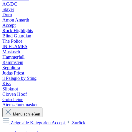
AC/DC
Slayer
Doro
Amon Amarth
Accept
Rock Highlights
Blind Guardian
The Police
IN FLAMES
Mustasch
Hammerfall
Rammstein
Sepultura
Judas Priest
il Palagio by Sting
Kiss
Slipknot
Cloven Hoof
Gutscheine
Atemschutzmasken
Menü schließen
Zeige alle Kategorien
Accept
Zurück