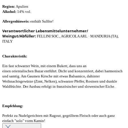
Region:
Apulien
Alkohol:
14% vol.
Allergenhinweis:
enthält Sulfite!
Verantwortlicher Lebensmittelunternehmer/
Weingut/Abfüller:
FELLINI SOC., AGRICOLA ARL · MANDURIA (TA),
ITALY
Charakteristik:
Ein fast schwarzer Wein, mit einem Bukett, dass uns an
einen orientalischen Bazar entführt. Dicht und konzentriert, dabei harmonisch
und samtig. Am Gaumen Kirsche mit etwas Balsamico, dahinter
Weihnachtsgewürze (Zimt, Nelken), schwarzer Pfeffer, Rosinen und dunkle
Waldfrüchte. Der Ausbau erfolgt in französischer und slowenischer Eiche.
Empfehlung:
Perfekt zu Nudelgerichten mit Ragout, gegrilltem Fleisch oder auch ganz
einfach "solo" vorm Kamin!